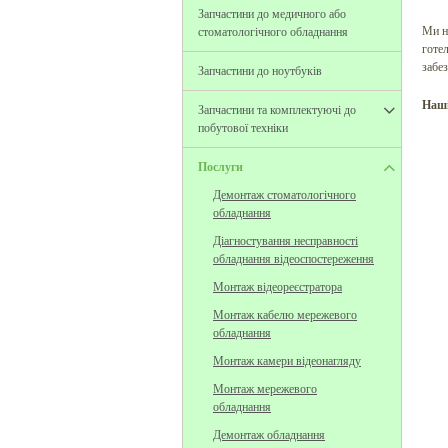
Запчастини до медичного або
Ми н
стоматологічного обладнання
готел
забе
Запчастини до ноутбуків
Наші
Запчастини та комплектуючі до
побутової техніки
Послуги
Демонтаж стоматологічного
обладнання
Діагностування несправності
обладнання відеоспостереження
Монтаж відеореєстратора
Монтаж кабелю мережевого
обладнання
Монтаж камери відеонагляду
Монтаж мережевого
обладнання
Демонтаж обладнання