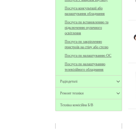
Послуга консультації або
налаштування обладнання
Послуга по встановленню та
підключенню вуличного
освітлення
Послуга по закріпленню
пристроїв на стіну або стелю
Послуга по налаштуванню ОС
Послуга по налаштуванню
телевізійного обладнання
Радіодеталі
Ремонт техніки
Техніка комісійна Б/В