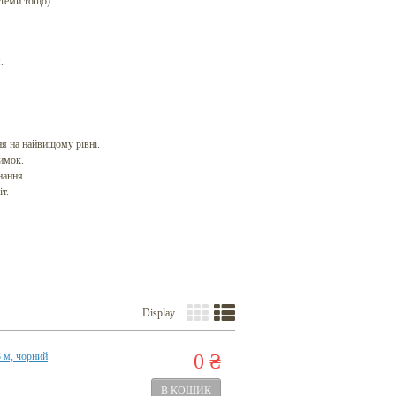
стеми тощо).
.
ня на найвищому рівні.
римок.
нання.
т.
Display
8 м, чорний
0 ₴