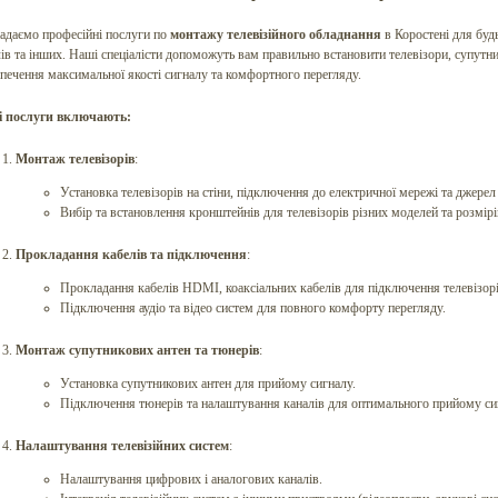
адаємо професійні послуги по
монтажу телевізійного обладнання
в Коростені для будь
ів та інших. Наші спеціалісти допоможуть вам правильно встановити телевізори, супутник
зпечення максимальної якості сигналу та комфортного перегляду.
 послуги включають:
Монтаж телевізорів
:
Установка телевізорів на стіни, підключення до електричної мережі та джерел
Вибір та встановлення кронштейнів для телевізорів різних моделей та розмірі
Прокладання кабелів та підключення
:
Прокладання кабелів HDMI, коаксіальних кабелів для підключення телевізор
Підключення аудіо та відео систем для повного комфорту перегляду.
Монтаж супутникових антен та тюнерів
:
Установка супутникових антен для прийому сигналу.
Підключення тюнерів та налаштування каналів для оптимального прийому си
Налаштування телевізійних систем
:
Налаштування цифрових і аналогових каналів.