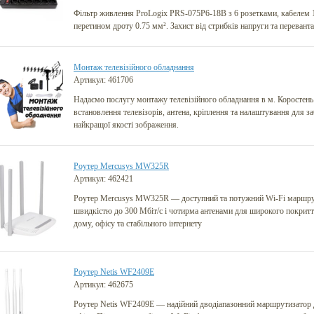
Фільтр живлення ProLogix PRS-075P6-18B з 6 розетками, кабелем 1
перетином дроту 0.75 мм². Захист від стрибків напруги та перевант
Монтаж телевізійного обладнання
Артикул: 461706
Надаємо послугу монтажу телевізійного обладнання в м. Коростень
встановлення телевізорів, антена, кріплення та налаштування для з
найкращої якості зображення.
Роутер Mercusys MW325R
Артикул: 462421
Роутер Mercusys MW325R — доступний та потужний Wi-Fi маршрут
швидкістю до 300 Мбіт/с і чотирма антенами для широкого покритт
дому, офісу та стабільного інтернету
Роутер Netis WF2409E
Артикул: 462675
Роутер Netis WF2409E — надійний дводіапазонний маршрутизатор 