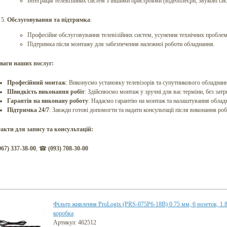
Інтеграція телевізійних систем з іншими пристроями (відеоплеєри, звукові си
Обслуговування та підтримка
:
Професійне обслуговування телевізійних систем, усунення технічних проблем
Підтримка після монтажу для забезпечення належної роботи обладнання.
ваги наших послуг:
Професійний монтаж
: Виконуємо установку телевізорів та супутникового обладнан
Швидкість виконання робіт
: Здійснюємо монтаж у зручні для вас терміни, без зат
Гарантія на виконану роботу
: Надаємо гарантію на монтаж та налаштування облад
Підтримка 24/7
: Завжди готові допомогти та надати консультації після виконання робі
акти для запису та консультацій
:
067) 337-38-00
, ☎
(093) 708-30-00
Фільтр живлення ProLogix (PRS-075P6-18B) 0.75 мм, 6 розеток, 1.
коробка
Артикул: 462512