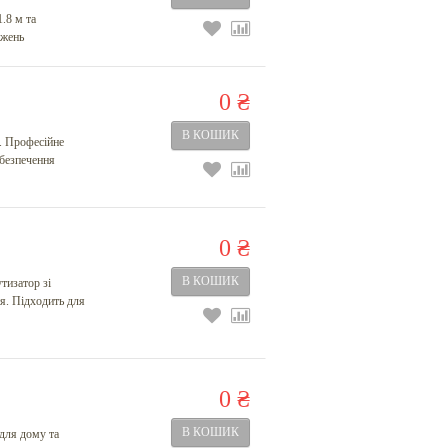
.8 м та
ажень
0 ₴
. Професійне
абезпечення
0 ₴
изатор зі
я. Підходить для
0 ₴
для дому та