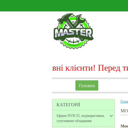
Шановні клієнти! Перед тим, як пл
Головна
Голо
КАТЕГОРІЇ
МО
Ефірне DVB-T2, медіаприставки,
супутникове обладнання
Мон