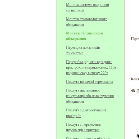
Монтаж системи охоронної
сигналізації
Монтаж стоматологічного
обладнання
Монтаж телевізійного
обладнання
Пере
Перевірка показників
тонометрів
Переробка рідного зарядного
пристрою з американських 110в
на українську мережу 220в
Конт
Поcлуга по заміні термопасти
Послуга дистанційної
☎
(
консультації або налаштування
обладнання
Послуга з діагностування
пристроїв
Послуга з перенесення
інформації з пристрїв
Послуга з чищення від пилу