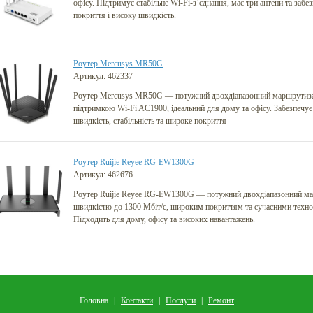
офісу. Підтримує стабільне Wi-Fi-з’єднання, має три антени та заб
покриття і високу швидкість.
Роутер Mercusys MR50G
Артикул: 462337
Роутер Mercusys MR50G — потужний двохдіапазонний маршрутиза
підтримкою Wi-Fi AC1900, ідеальний для дому та офісу. Забезпечує
швидкість, стабільність та широке покриття
Роутер Ruijie Reyee RG-EW1300G
Артикул: 462676
Роутер Ruijie Reyee RG-EW1300G — потужний двохдіапазонний ма
швидкістю до 1300 Мбіт/с, широким покриттям та сучасними техно
Підходить для дому, офісу та високих навантажень.
Головна
Контакти
Послуги
Ремонт
|
|
|