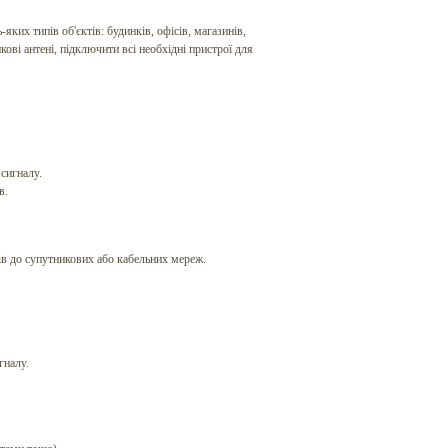
-яких типів об'єктів: будинків, офісів, магазинів,
ові антені, підключити всі необхідні пристрої для
 сигналу.
в.
ів до супутникових або кабельних мереж.
гналу.