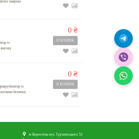
езпечує широке
0 ₴
тор із
 високу
0 ₴
ршрутизатор із
логіями безпеки.
м.Коростень вул. Грушевського 52