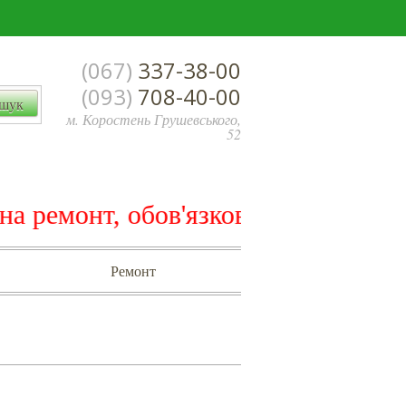
(067)
337-38-00
(093)
708-40-00
м. Коростень Грушевського,
52
т, обов'язково! погоджуйте: тип п
Ремонт