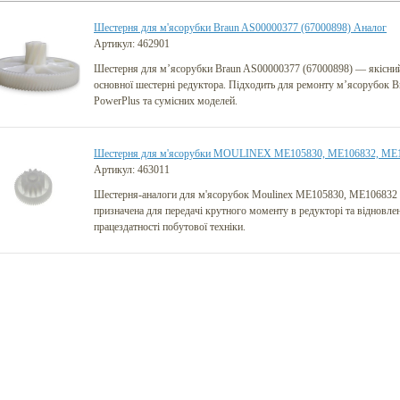
Шестерня для м'ясорубки Braun AS00000377 (67000898) Аналог
Артикул: 462901
Шестерня для м’ясорубки Braun AS00000377 (67000898) — якісний
основної шестерні редуктора. Підходить для ремонту м’ясорубок Br
PowerPlus та сумісних моделей.
Шестерня для м'ясорубки MOULINEX ME105830, ME106832, ME1
Артикул: 463011
Шестерня-аналоги для м'ясорубок Moulinex ME105830, ME106832
призначена для передачі крутного моменту в редукторі та відновле
працездатності побутової техніки.