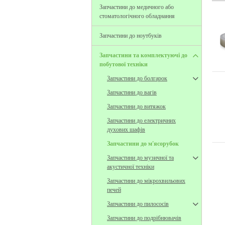
Запчастини до медичного або
стоматологічного обладнання
Запчастини до ноутбуків
Запчастини та комплектуючі до
побутової техніки
Запчастини до болгарок
Запчастини до вагів
Запчастини до витяжок
Запчастини до електричних
духових шафів
Запчастини до м'ясорубок
Запчастини до музичної та
акустичної техніки
Запчастини до мікрохвильових
печей
Запчастини до пилососів
Запчастини до подрібнювачів