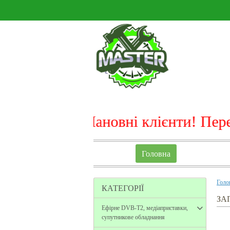
Шановні клієнти! Перед ти
Головна
Голо
КАТЕГОРІЇ
ЗА
Ефірне DVB-T2, медіаприставки,
супутникове обладнання