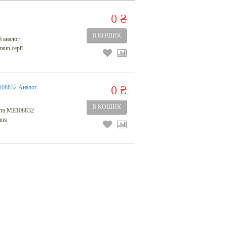
0 ₴
 аналог
aun серії
08832 Аналог
0 ₴
 та ME108832
ння