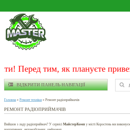
! Перед тим, як плануєте привезти
ВІДКРИТИ ПАНЕЛЬ НАВІГАЦІЇ
Головна
»
Ремонт техніки
» Ремонт радіоприймачів
РЕМОНТ РАДІОПРИЙМАЧІВ
Вийшов з ладу радіоприймач? У сервісі
МайстерКомп
у місті Коростень ми викону
портативних, автомобільних, цифрових.