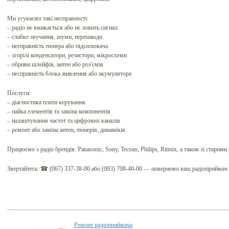
Ми усуваємо такі несправності:
– радіо не вмикається або не ловить сигнал
– слабке звучання, шуми, перешкоди
– несправність тюнера або підсилювача
– згорілі конденсатори, резистори, мікросхеми
– обриви шлейфів, антен або роз'ємів
– несправність блока живлення або акумулятора
Послуги:
– діагностика плати керування
– пайка елементів та заміна компонентів
– налаштування частот та цифрових каналів
– ремонт або заміна антен, тюнерів, динаміків
Працюємо з радіо брендів: Panasonic, Sony, Tecsun, Philips, Ritmix, а також зі стари
Звертайтесь: ☎ (067) 337-38-00 або (093) 708-40-00 — повернемо ваш радіоприймач 
Ремонт радіоприймача