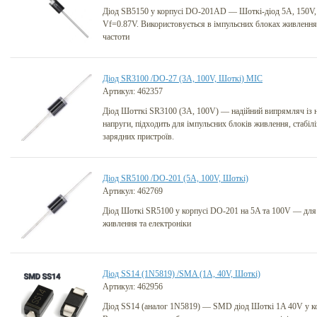
Діод SB5150 у корпусі DO-201AD — Шоткі-діод 5A, 150V, 
Vf=0.87V. Використовується в імпульсних блоках живлення 
частоти
Діод SR3100 /DO-27 (3A, 100V, Шоткі) MIC
Артикул: 462357
Діод Шотткі SR3100 (3A, 100V) — надійний випрямляч із 
напруги, підходить для імпульсних блоків живлення, стабіліз
зарядних пристроїв.
Діод SR5100 /DO-201 (5A, 100V, Шоткі)
Артикул: 462769
Діод Шоткі SR5100 у корпусі DO-201 на 5A та 100V — для
живлення та електроніки
Діод SS14 (1N5819) /SMA (1A, 40V, Шоткі)
Артикул: 462956
Діод SS14 (аналог 1N5819) — SMD діод Шоткі 1A 40V у к