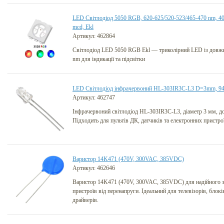
LED Світлодіод 5050 RGB, 620-625/520-523/465-470 nm, 40
mcd, Ekl
Артикул: 462864
Світлодіод LED 5050 RGB Ekl — триколірний LED із довжи
nm для індикації та підсвітки
LED Світлодіод інфрачервоний HL-303IR3C-L3 D=3mm, 94
Артикул: 462747
Інфрачервоний світлодіод HL-303IR3C-L3, діаметр 3 мм, д
Підходить для пультів ДК, датчиків та електронних пристро
Варистор 14K471 (470V, 300VAC, 385VDC)
Артикул: 462646
Варистор 14K471 (470V, 300VAC, 385VDC) для надійного з
пристроїв від перенапруги. Ідеальний для телевізорів, блок
драйверів.