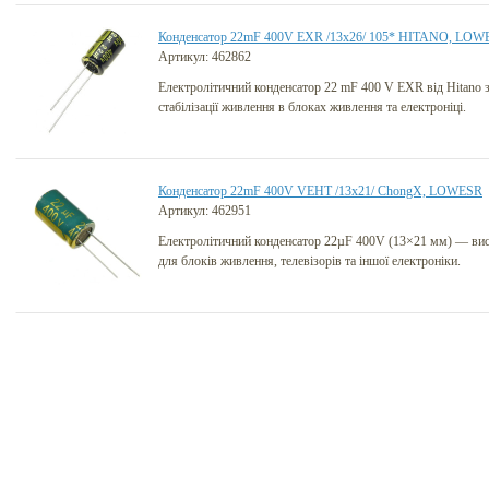
Конденсатор 22mF 400V EXR /13x26/ 105* HITANO, LOW
Артикул: 462862
Електролітичний конденсатор 22 mF 400 V EXR від Hitano 
стабілізації живлення в блоках живлення та електроніці.
Конденсатор 22mF 400V VEHT /13x21/ ChongX, LOWESR
Артикул: 462951
Електролітичний конденсатор 22µF 400V (13×21 мм) — ви
для блоків живлення, телевізорів та іншої електроніки.