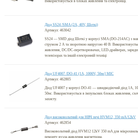
Використовується в блоках живлення та електроніці.
Діод SS24 /SMA (2A, 40V, Шоткі)
Артикул: 463042
SS24 — SMD діод Шоткі у корпусі SMA (DO-214AC) з ма
струмом 2 А та зворотною напругою 40 В. Використовуєтьс
живлення, DC/DC-перетворювачах, LED-драйверах, зарядн
телевізорах та іншій електронній техніці
Діод UF4007 /DO-41 (1A, 1000V, 50нс] MIC
Артикул: 462805
Діод UF4007 у корпусі DO-41 — швидкодіючий діод 1A, 10
50нс. Використовується в імпульсних блоках живлення, сх
захисту.
Діод високовольтний для НВЧ печі HVM12, 350 mA/12kV
Артикул: 462854
Високовольтний діод HVM12 12kV 350 mA для мікрохвиль
ремонту вузла живлення магнетрона.