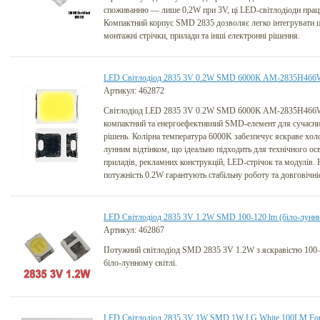
споживанню — лише 0,2W при 3V, ці LED-світлодіоди працю
Компактний корпус SMD 2835 дозволяє легко інтегрувати ц
монтажні стрічки, прилади та інші електронні рішення.
LED Світлодіод 2835 3V 0.2W SMD 6000K AM-2835H466W-
Артикул: 462872
Світлодіод LED 2835 3V 0.2W SMD 6000K AM-2835H466W-
компактний та енергоефективний SMD-елемент для сучасн
рішень. Колірна температура 6000K забезпечує яскраве холо
лунним відтінком, що ідеально підходить для технічного осв
приладів, рекламних конструкцій, LED-стрічок та модулів. 
потужність 0.2W гарантують стабільну роботу та довговічні
LED Світлодіод 2835 3V 1.2W SMD 100-120 lm (біло-лунн
Артикул: 462867
Потужний світлодіод SMD 2835 3V 1.2W з яскравістю 100
біло-лунному світлі.
LED Світлодіод 2835 3V 1W SMD 1W LG White 100LM F