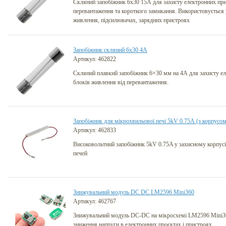
Скляний запобіжник 6х30 15А для захисту електронних при
перевантаження та короткого замикання. Використовується 
живлення, підсилювачах, зарядних пристроях
Запобіжник cкляний 6х30 4А
Артикул: 462822
Скляний плавкий запобіжник 6×30 мм на 4А для захисту ел
блоків живлення від перевантаження.
Запобіжник для мікрохвильової печі 5kV 0.75А (з корпусом
Артикул: 462833
Високовольтний запобіжник 5kV 0.75A у захисному корпус
печей
Знижувальний модуль DC DC LM2596 Mini360
Артикул: 462767
Знижувальний модуль DC-DC на мікросхемі LM2596 Mini360 
зниження напруги в електронних проєктах і пристроях.