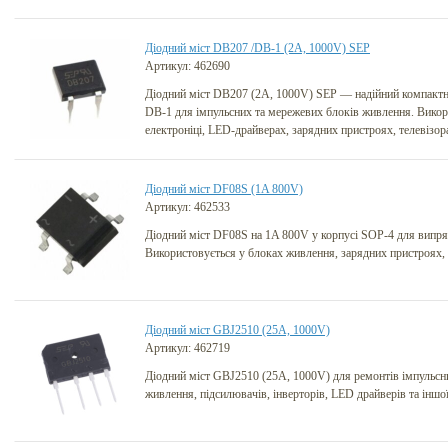
Діодний міст DB207 /DB-1 (2A, 1000V) SEP
Артикул: 462690
Діодний міст DB207 (2A, 1000V) SEP — надійний компактн
DB-1 для імпульсних та мережевих блоків живлення. Викор
електроніці, LED-драйверах, зарядних пристроях, телевізор
Діодний міст DF08S (1A 800V)
Артикул: 462533
Діодний міст DF08S на 1A 800V у корпусі SOP-4 для випря
Використовується у блоках живлення, зарядних пристроях, 
Діодний міст GBJ2510 (25A, 1000V)
Артикул: 462719
Діодний міст GBJ2510 (25A, 1000V) для ремонтів імпульсни
живлення, підсилювачів, інверторів, LED драйверів та іншо