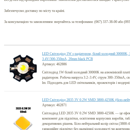
Забезпечуємо доставку по місту та країні.
За консультацією та замовленням звертайтесь за телефонами: (067) 337-38-00 або (09
LED Світлодіод 1W з радіатором, білий холодний 30000K, 1
3.4V/300-350mA, 20mm black PCB
Артикул: 462886
Світлодіод 1W білий холодний 30000K на алюмінієвій плат
радіатором. Робоча напруга 3.2–3.4V, струм 300–350mA, св
lm. Підходить для LED світильників, прожекторів і модерніз
LED Світлодіод 2835 3V 0.2W SMD 3800-4250K (біло-нейт
Артикул: 462871
Світлодіод LED 2835 3V 0.2W SMD 3800-4250K — це ефек
компонент для підсвітки, освітлення корпусних виробів, табл
декоративних рішень. Біло-нейтральний колір світла (3800
гармонійну підсвітку без надмірної холодності чи жовтизн