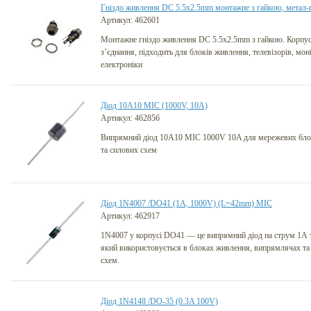
Гніздо живлення DC 5.5x2.5mm монтажне з гайкою, метал-
Артикул: 462601
Монтажне гніздо живлення DC 5.5x2.5mm з гайкою. Корпус 
з’єднання, підходить для блоків живлення, телевізорів, моні
електроніки
Діод 10A10 MIC (1000V, 10A)
Артикул: 462856
Випрямний діод 10A10 MIC 1000V 10A для мережевих блок
та силових схем
Діод 1N4007 /DO41 (1А, 1000V) (L=42mm) MIC
Артикул: 462917
1N4007 у корпусі DO41 — це випрямний діод на струм 1А т
який використовується в блоках живлення, випрямлячах та 
схем.
Діод 1N4148 /DO-35 (0.3A 100V)