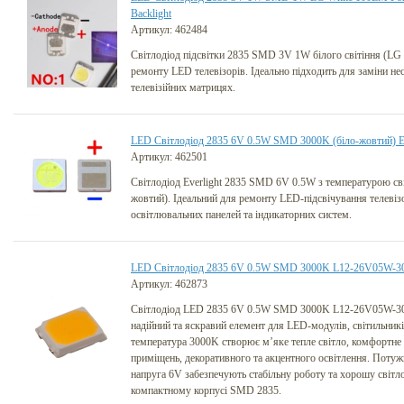
Backlight
Артикул: 462484
Світлодіод підсвітки 2835 SMD 3V 1W білого світіння (LG
ремонту LED телевізорів. Ідеально підходить для заміни не
телевізійних матрицях.
LED Світлодіод 2835 6V 0.5W SMD 3000K (біло-жовтий) Ev
Артикул: 462501
Світлодіод Everlight 2835 SMD 6V 0.5W з температурою сві
жовтий). Ідеальний для ремонту LED-підсвічування телевізо
освітлювальних панелей та індикаторних систем.
LED Світлодіод 2835 6V 0.5W SMD 3000K L12-26V05W-30 
Артикул: 462873
Світлодіод LED 2835 6V 0.5W SMD 3000K L12-26V05W-30 
надійний та яскравий елемент для LED-модулів, світильників
температура 3000K створює м’яке тепле світло, комфортне
приміщень, декоративного та акцентного освітлення. Потуж
напруга 6V забезпечують стабільну роботу та хорошу світл
компактному корпусі SMD 2835.