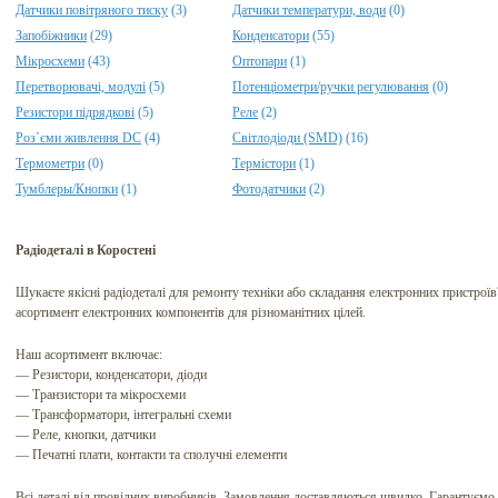
Датчики повітряного тиску
(3)
Датчики температури, води
(0)
Запобіжники
(29)
Конденсатори
(55)
Мікросхеми
(43)
Оптопари
(1)
Перетворювачі, модулі
(5)
Потенціометри/ручки регулювання
(0)
Резистори підрядкові
(5)
Реле
(2)
Роз`єми живлення DC
(4)
Світлодіоди (SMD)
(16)
Термометри
(0)
Термістори
(1)
Тумблеры/Кнопки
(1)
Фотодатчики
(2)
Радіодеталі в Коростені
Шукаєте якісні радiодеталi для ремонту техніки або складання електронних пристрої
асортимент електронних компонентів для різноманітних цілей.
Наш асортимент включає:
— Резистори, конденсатори, діоди
— Транзистори та мікросхеми
— Трансформатори, інтегральні схеми
— Реле, кнопки, датчики
— Печатні плати, контакти та сполучні елементи
Всі деталі від провідних виробників. Замовлення доставляються швидко. Гарантуємо я