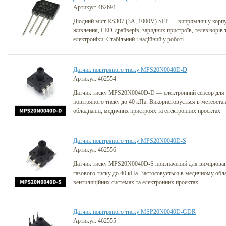
Артикул: 462691
Діодний міст RS307 (3A, 1000V) SEP — випрямляч у корпу
живлення, LED-драйверів, зарядних пристроїв, телевізорів 
електроніки. Стабільний і надійний у роботі
Датчик повітряного тиску MPS20N0040D-D
Артикул: 462554
Датчик тиску MPS20N0040D-D — електронний сенсор для
повітряного тиску до 40 кПа. Використовується в метеост
обладнанні, медичних пристроях та електронних проєктах
Датчик повітряного тиску MPS20N0040D-S
Артикул: 462556
Датчик тиску MPS20N0040D-S призначений для вимірюван
газового тиску до 40 кПа. Застосовується в медичному обла
вентиляційних системах та електронних проєктах
Датчик повітряного тиску MSP20N0040D-GDR
Артикул: 462555