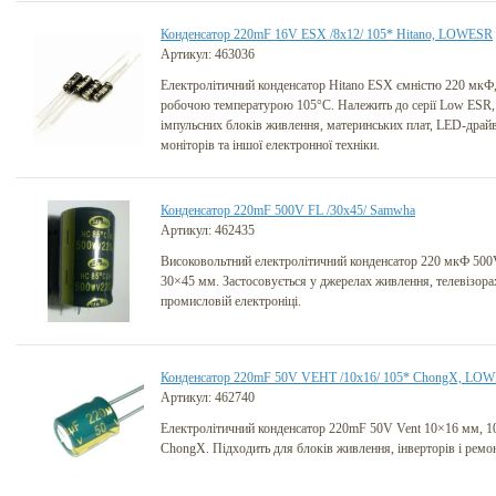
Конденсатор 220mF 16V ESX /8x12/ 105* Hitano, LOWESR
Артикул: 463036
Електролітичний конденсатор Hitano ESX ємністю 220 мкФ,
робочою температурою 105°C. Належить до серії Low ESR,
імпульсних блоків живлення, материнських плат, LED-драйве
моніторів та іншої електронної техніки.
Конденсатор 220mF 500V FL /30x45/ Samwha
Артикул: 462435
Високовольтний електролітичний конденсатор 220 мкФ 50
30×45 мм. Застосовується у джерелах живлення, телевізора
промисловій електроніці.
Конденсатор 220mF 50V VEHT /10x16/ 105* ChongX, LO
Артикул: 462740
Електролітичний конденсатор 220mF 50V Vent 10×16 мм, 
ChongX. Підходить для блоків живлення, інверторів і ремо