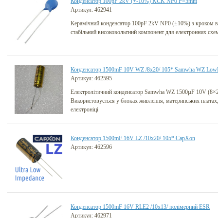
Конденсатор 100pF 2kV (+-10%) KCK NP0 P=5mm
Артикул: 462941
Керамічний конденсатор 100pF 2kV NP0 (±10%) з кроком 
стабільний високовольтний компонент для електронних схем
Конденсатор 1500mF 10V WZ /8x20/ 105* Samwha WZ Lo
Артикул: 462595
Електролітичний конденсатор Samwha WZ 1500µF 10V (8×2
Використовується у блоках живлення, материнських платах, 
електроніці
Конденсатор 1500mF 16V LZ /10x20/ 105* CapXon
Артикул: 462596
Конденсатор 1500mF 16V RLE2 /10x13/ полімерний ESR
Артикул: 462971