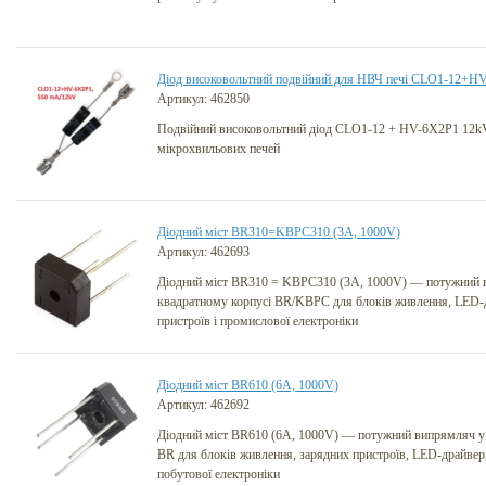
Діод високовольтний подвійний для НВЧ печі CLO1-12+H
Артикул: 462850
Подвійний високовольтний діод CLO1-12 + HV-6X2P1 12k
мікрохвильових печей
Діодний міст BR310=KBPC310 (3A, 1000V)
Артикул: 462693
Діодний міст BR310 = KBPC310 (3A, 1000V) — потужний 
квадратному корпусі BR/KBPC для блоків живлення, LED-д
пристроїв і промислової електроніки
Діодний міст BR610 (6A, 1000V)
Артикул: 462692
Діодний міст BR610 (6A, 1000V) — потужний випрямляч у
BR для блоків живлення, зарядних пристроїв, LED-драйвері
побутової електроніки