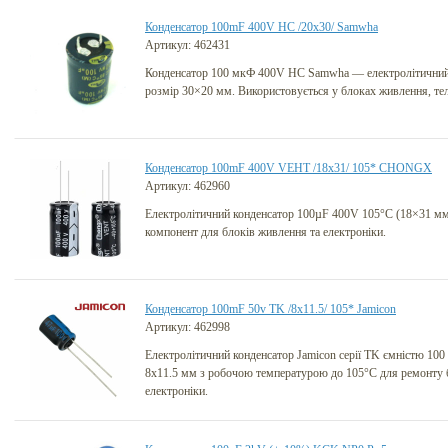
Конденсатор 100mF 400V HC /20x30/ Samwha
Артикул: 462431
Конденсатор 100 мкФ 400V HC Samwha — електролітичний,
розмір 30×20 мм. Використовується у блоках живлення, тел
Конденсатор 100mF 400V VEHT /18x31/ 105* CHONGX
Артикул: 462960
Електролітичний конденсатор 100µF 400V 105°C (18×31 м
компонент для блоків живлення та електроніки.
Конденсатор 100mF 50v TK /8x11.5/ 105* Jamicon
Артикул: 462998
Електролітичний конденсатор Jamicon серії TK ємністю 100
8x11.5 мм з робочою температурою до 105°C для ремонту 
електроніки.