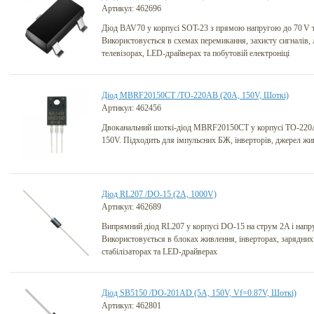
Артикул: 462696
Діод BAV70 у корпусі SOT-23 з прямою напругою до 70 V 
Використовується в схемах перемикання, захисту сигналів, 
телевізорах, LED-драйверах та побутовій електроніці
Діод MBRF20150CT /TO-220AB (20A, 150V, Шоткі)
Артикул: 462456
Двоканальний шоткі-діод MBRF20150CT у корпусі TO-220
150V. Підходить для імпульсних БЖ, інверторів, джерел жи
Діод RL207 /DO-15 (2A, 1000V)
Артикул: 462689
Випрямний діод RL207 у корпусі DO-15 на струм 2A і напр
Використовується в блоках живлення, інверторах, зарядних
стабілізаторах та LED-драйверах
Діод SB5150 /DO-201AD (5A, 150V, Vf=0.87V, Шоткі)
Артикул: 462801