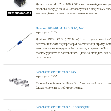
Датчик тиску MSP20N0040D-GDR призначений для вимірю
газового тиску до 40 кПа. Застосовується в медичному обла
вентиляційних системах та електронних проєктах
Диністор DB3 /DO-35 (32V, 0.1A) SGS
Артикул: 462875
Диністор DB3 / DO-35 (32V, 0.1A) SGS — це високоякісний
електронних схем від перенапруг та стабілізації струму. К
дозволяє легко інтегрувати його у плати, а параметри 32V і
стабільну роботу та довговічність. Ідеально підходить для 
електроніки.
Запобіжник cкляний 5х20 3.15А
Артикул: 462952
Скляний запобіжник 5×20 мм 3.15A — плавкий елемент захи
блоків живлення та побутової техніки
Запобіжник cкляний 5х20 5.0А з виводами