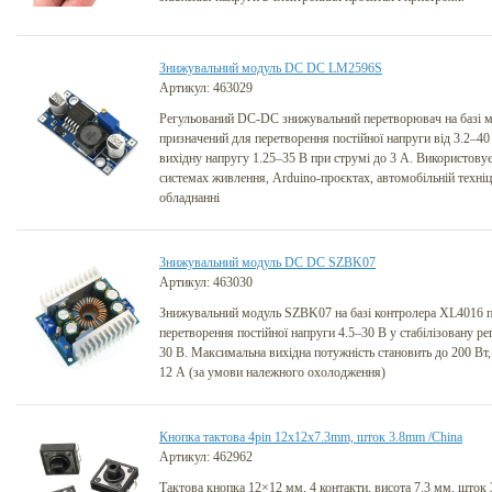
Знижувальний модуль DC DC LM2596S
Артикул: 463029
Регульований DC-DC знижувальний перетворювач на базі
призначений для перетворення постійної напруги від 3.2–40 
вихідну напругу 1.25–35 В при струмі до 3 А. Використовуєт
системах живлення, Arduino-проєктах, автомобільній техні
обладнанні
Знижувальний модуль DC DC SZBK07
Артикул: 463030
Знижувальний модуль SZBK07 на базі контролера XL4016 
перетворення постійної напруги 4.5–30 В у стабілізовану ре
30 В. Максимальна вихідна потужність становить до 200 Вт
12 А (за умови належного охолодження)
Кнопка тактова 4pin 12x12x7.3mm, шток 3.8mm /China
Артикул: 462962
Тактова кнопка 12×12 мм, 4 контакти, висота 7.3 мм, шток