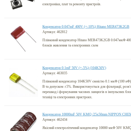
електроніки, плат та ремонту пристроїв.
Конденсатор 0.047mF 400V (+-10%) Hitano MER473K2GB
Артикул: 462812
Плівковий конденсатор Hitano MER473K2GB 0.047мкФ 40
блоків живлення та електронних схем
Конденсатор 0.1mF 50V (+-5%) (104K50V)
Артикул: 463035
Плівковий конденсатор 104K50V ємністю 0.1 мкФ (100 нФ)
В та допуском ±5%. Використовується для фільтрації, розв'
перешкод і формування часових ланцюгів в імпульсних бло
техніці та електронних пристроях.
Конденсатор 10000mF 50V KMQ /25x50mm NIPPON CHE
Артикул: 462434
Якісний електролітичний конденсатор 10000 мкФ 50V K