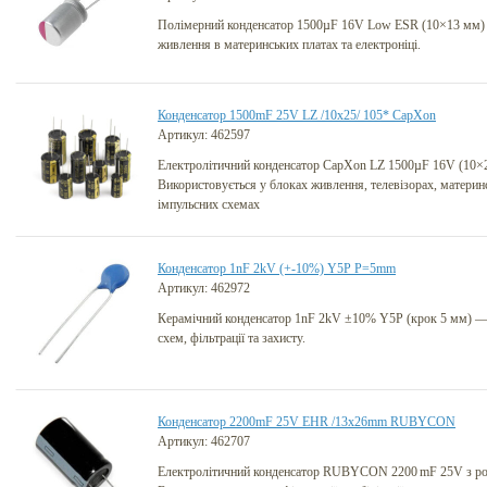
Полімерний конденсатор 1500µF 16V Low ESR (10×13 мм) —
живлення в материнських платах та електроніці.
Конденсатор 1500mF 25V LZ /10x25/ 105* CapXon
Артикул: 462597
Електролітичний конденсатор CapXon LZ 1500µF 16V (10×
Використовується у блоках живлення, телевізорах, материнс
імпульсних схемах
Конденсатор 1nF 2kV (+-10%) Y5P P=5mm
Артикул: 462972
Керамічний конденсатор 1nF 2kV ±10% Y5P (крок 5 мм) —
схем, фільтрації та захисту.
Конденсатор 2200mF 25V EHR /13x26mm RUBYCON
Артикул: 462707
Електролітичний конденсатор RUBYCON 2200 mF 25V з ро