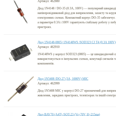
Артикул: 462880
Діод 1N4148 / DO-35 (0.3A, 100V) — популярний швидкод
напівпровідниковий діод для випрямлення, захисту та керу
електронних схемах. Компактний корпус DO-35 забезпечує 
а параметри 0.3A і 100V гарантують стабільну роботу у по
пристроях.
Діод 1N4148-0805=1N4148WS /SOD323 CJ T4 (0.3A 100V)
Артикул: 462910
1N4148WS у корпусі SOD323 (0805) — це швидкодіючий си
використовується в імпульсних схемах, комутації сигналів т
компонентів.
Діод 1N5408 /DO-27 (3А, 1000V) MIC
Артикул: 462999
Діод 1N5408 MIC у корпусі DO-27 призначений для випрям
живлення, зарядних пристроях, телевізорах та іншій електро
Діод BAV70 (A4T) /SOT-23 (Vr=70V, If=215ma)