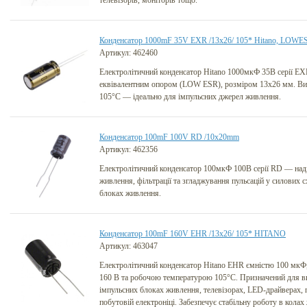
телевізорів, моніторів тощо.
Конденсатор 1000mF 35V EXR /13x26/ 105* Hitano, LOWE
Артикул: 462460
Електролітичний конденсатор Hitano 1000мкФ 35В серії EX
еквівалентним опором (LOW ESR), розміром 13x26 мм. Ви
105°C — ідеально для імпульсних джерел живлення.
Конденсатор 100mF 100V RD /10x20mm
Артикул: 462356
Електролітичний конденсатор 100мкФ 100В серії RD — над
живлення, фільтрації та згладжування пульсацій у силових с
блоках живлення.
Конденсатор 100mF 160V EHR /13x26/ 105* HITANO
Артикул: 463047
Електролітичний конденсатор Hitano EHR ємністю 100 мкФ
160 В та робочою температурою 105°C. Призначений для в
імпульсних блоках живлення, телевізорах, LED-драйверах, 
побутовій електроніці. Забезпечує стабільну роботу в колах 