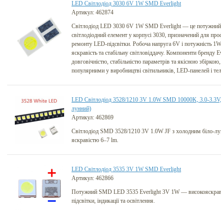
LED Світлодіод 3030 6V 1W SMD Everlight
Артикул: 462874
Світлодіод LED 3030 6V 1W SMD Everlight — це потужний 
світлодіодний елемент у корпусі 3030, призначений для про
ремонту LED-підсвітки. Робоча напруга 6V і потужність 1
яскравість та стабільну світловіддачу. Компоненти бренду E
довговічністю, стабільністю параметрів та якісною збіркою,
популярними у виробництві світильників, LED-панелей і теле
LED Світлодіод 3528/1210 3V 1.0W SMD 10000K, 3.0-3.3V, 
лунний)
Артикул: 462869
Світлодіод SMD 3528/1210 3V 1.0W JF з холодним біло-лу
яскравістю 6–7 lm.
LED Світлодіод 3535 3V 1W SMD Everlight
Артикул: 462866
Потужний SMD LED 3535 Everlight 3V 1W — високояскрави
підсвітки, індикації та освітлення.